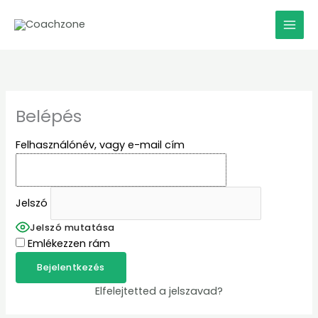
Skip
to
content
Belépés
Felhasználónév, vagy e-mail cím
Jelszó
Jelszó mutatása
Emlékezzen rám
Elfelejtetted a jelszavad?