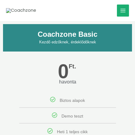
Skip
to
content
Coachzone Basic
Kezdő edzőknek, érdeklődőknek
0
Ft.
havonta
Biztos alapok
Demo teszt
Heti 1 teljes cikk