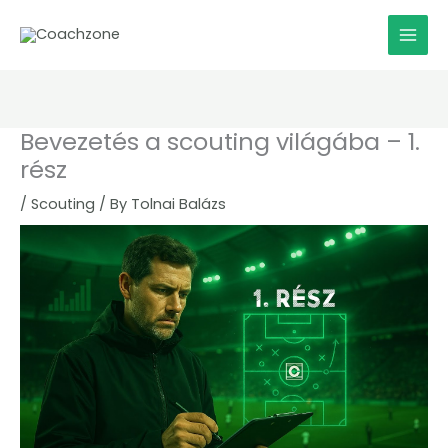
Skip
to
content
Bevezetés a scouting világába – 1.
rész
/
Scouting
/ By
Tolnai Balázs