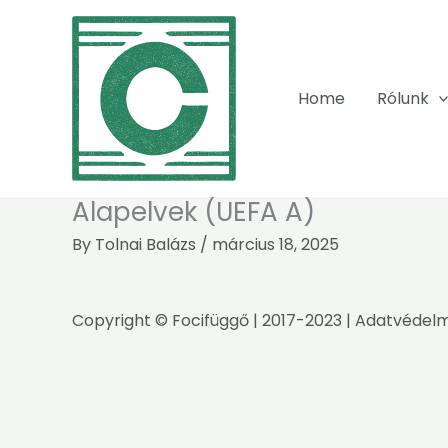
Skip
to
content
Home
Rólunk
Alapelvek (UEFA A)
By
Tolnai Balázs
/
március 18, 2025
Copyright ©
Focifüggő
| 2017-2023 |
Adatvédelm