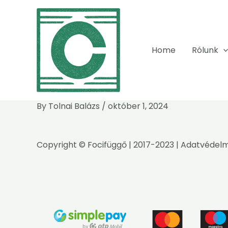
Skip
to
content
Home
Rólunk
By
Tolnai Balázs
/
október 1, 2024
Copyright ©
Focifüggő
| 2017-2023 |
Adatvédelm