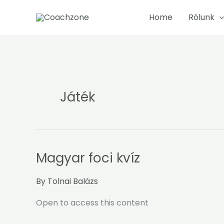
Skip
Home
Rólunk
to
content
Játék
Magyar foci kvíz
Magyar
foci
kvíz
By
Tolnai Balázs
Open to access this content