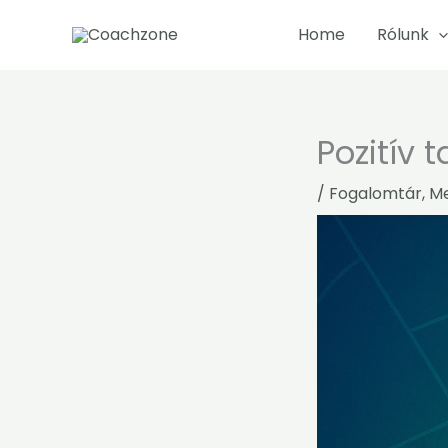
Skip
Home
Rólunk
to
content
Pozitív 
/
Fogalomtár
,
Me