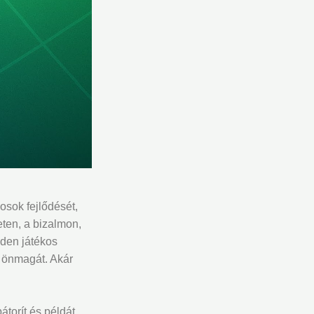
osok fejlődését,
eten, a bizalmon,
nden játékos
i önmagát. Akár
torít és példát