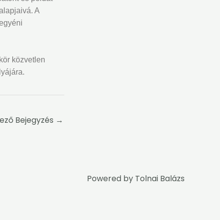
alapjaivá. A
 egyéni
gkör közvetlen
yájára.
ező Bejegyzés
→
Powered by
Tolnai Balázs