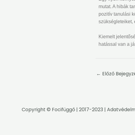
mutat. A hibák ta
pozitív tanulási 
szükségleteiket, 
Kiemelt jelentősé
hatással van a j
←
Előző Bejegyz
Copyright ©
Focifüggő
| 2017-2023 |
Adatvédelm