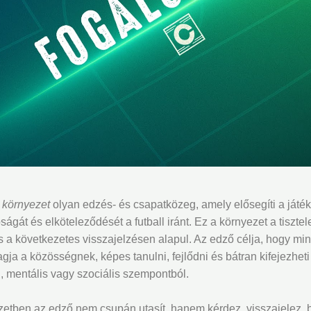
i környezet
olyan edzés- és csapatközeg, amely elősegíti a játék
ságát és elköteleződését a futball iránt. Ez a környezet a tisztel
 a következetes visszajelzésen alapul. Az edző célja, hogy mi
agja a közösségnek, képes tanulni, fejlődni és bátran kifejezhet
ai, mentális vagy szociális szempontból.
zetben az edző nem csupán utasít, hanem kérdez, visszajelez, bá