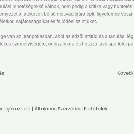
nulási lehetőségekké válnak, nem pedig a kritika vagy büntetés 
környezet a játékosok belső motivációjára épít, figyelembe veszi
életkori sajátosságaikat és fejlődési szintjüket.
ge van az utánpótlásban, ahol az edzői attitűd és a tanulási lé
átékos személyiségére, önbizalmára és hosszú távú sportolói pál
és
Követk
i tájékoztató
|
Általános Szerződési Feltételek