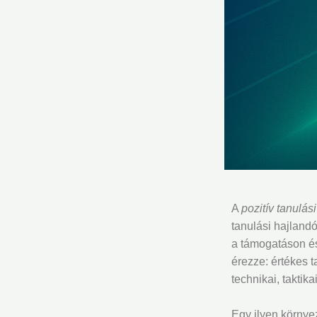
A
pozitív tanulás
tanulási hajlandó
a támogatáson és
érezze: értékes t
technikai, taktik
Egy ilyen környe