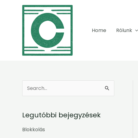
Skip
to
content
Home
Rólunk
S
e
a
Legutóbbi bejegyzések
r
c
Blokkolás