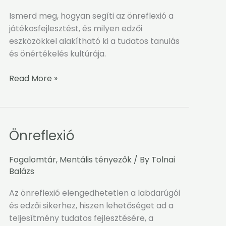
játékosfejlesztésben
Ismerd meg, hogyan segíti az önreflexió a
játékosfejlesztést, és milyen edzői
eszközökkel alakítható ki a tudatos tanulás
és önértékelés kultúrája.
Read More »
Önreflexió
Önreflexió
Fogalomtár
,
Mentális tényezők
/ By
Tolnai
Balázs
Az önreflexió elengedhetetlen a labdarúgói
és edzői sikerhez, hiszen lehetőséget ad a
teljesítmény tudatos fejlesztésére, a