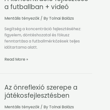
koncentráció
a futballban + videó
fejlesztése
a
Mentális tényezők
/ By
Tolnai Balázs
futballban
+
Segítség a koncentráció fejlesztéséhez:
videó
figyelem, döntéshozatal és fókusz
fenntartása a futballmérkőzések teljes
időtartama alatt.
Read More »
Az önreflexió szerepe a
Az
önreflexió
játékosfejlesztésben
szerepe
a
Mentális tényezők
/ By
Tolnai Balázs