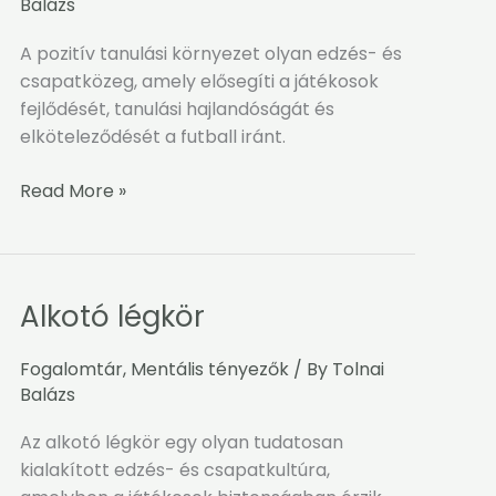
Balázs
A pozitív tanulási környezet olyan edzés- és
csapatközeg, amely elősegíti a játékosok
fejlődését, tanulási hajlandóságát és
elköteleződését a futball iránt.
Read More »
Alkotó légkör
Alkotó
légkör
Fogalomtár
,
Mentális tényezők
/ By
Tolnai
Balázs
Az alkotó légkör egy olyan tudatosan
kialakított edzés- és csapatkultúra,