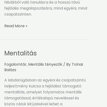
hibákból való tanulásra és a hosszú távú
fejlődés megalapozására, mind egyéni, mind
csapatszinten.
Read More »
Mentalitás
Mentalitás
Fogalomtár
,
Mentális tényezők
/ By
Tolnai
Balázs
A labdarúgásban az egyéni és csapatszintű
teljesítmény kulcsa a fejlődést támogató
mentalitás, amelyet folyamatos mentális
támogatással, értékalapú neveléssel és
közös célok kitűzésével lehet a