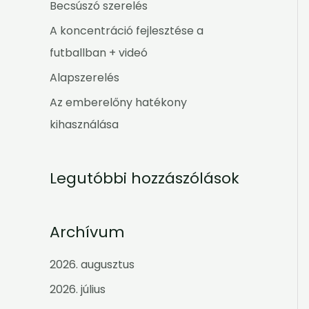
h
Becsúszó szerelés
f
A koncentráció fejlesztése a
o
futballban + videó
r
Alapszerelés
:
Az emberelőny hatékony
kihasználása
Legutóbbi hozzászólások
Archívum
2026. augusztus
2026. július