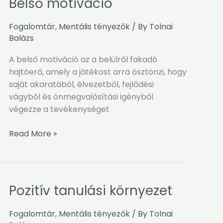
Belső motiváció
Belső
motiváció
Fogalomtár
,
Mentális tényezők
/ By
Tolnai
Balázs
A belső motiváció az a belülről fakadó
hajtóerő, amely a játékost arra ösztönzi, hogy
saját akaratából, élvezetből, fejlődési
vágyból és önmegvalósítási igényből
végezze a tevékenységet
Read More »
Pozitív tanulási környezet
Pozitív
tanulási
környezet
Fogalomtár
,
Mentális tényezők
/ By
Tolnai