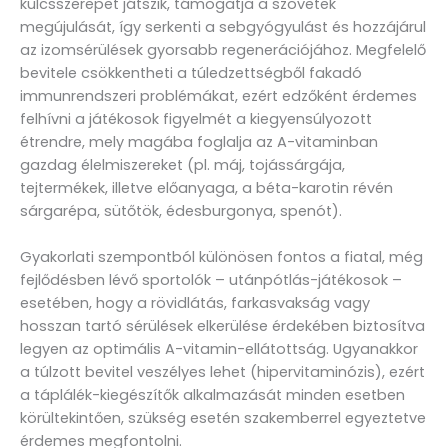
kulcsszerepet játszik, támogatja a szövetek
megújulását, így serkenti a sebgyógyulást és hozzájárul
az izomsérülések gyorsabb regenerációjához. Megfelelő
bevitele csökkentheti a túledzettségből fakadó
immunrendszeri problémákat, ezért edzőként érdemes
felhívni a játékosok figyelmét a kiegyensúlyozott
étrendre, mely magába foglalja az A-vitaminban
gazdag élelmiszereket (pl. máj, tojássárgája,
tejtermékek, illetve előanyaga, a béta-karotin révén
sárgarépa, sütőtök, édesburgonya, spenót).
Gyakorlati szempontból különösen fontos a fiatal, még
fejlődésben lévő sportolók – utánpótlás-játékosok –
esetében, hogy a rövidlátás, farkasvakság vagy
hosszan tartó sérülések elkerülése érdekében biztosítva
legyen az optimális A-vitamin-ellátottság. Ugyanakkor
a túlzott bevitel veszélyes lehet (hipervitaminózis), ezért
a táplálék-kiegészítők alkalmazását minden esetben
körültekintően, szükség esetén szakemberrel egyeztetve
érdemes megfontolni.