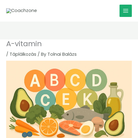
Skip
to
content
A-vitamin
/
Táplálkozás
/ By
Tolnai Balázs