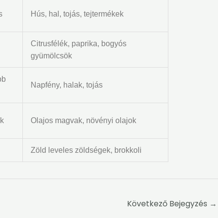
s
Hús, hal, tojás, tejtermékek
Citrusfélék, paprika, bogyós
gyümölcsök
bb
Napfény, halak, tojás
ák
Olajos magvak, növényi olajok
Zöld leveles zöldségek, brokkoli
Következő Bejegyzés
→