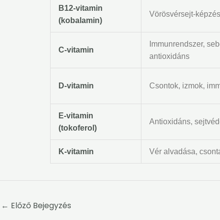
B12-vitamin
Vörösvérsejt-képzés
(kobalamin)
Immunrendszer, seb
C-vitamin
antioxidáns
D-vitamin
Csontok, izmok, im
E-vitamin
Antioxidáns, sejtvé
(tokoferol)
K-vitamin
Vér alvadása, cson
←
Előző Bejegyzés