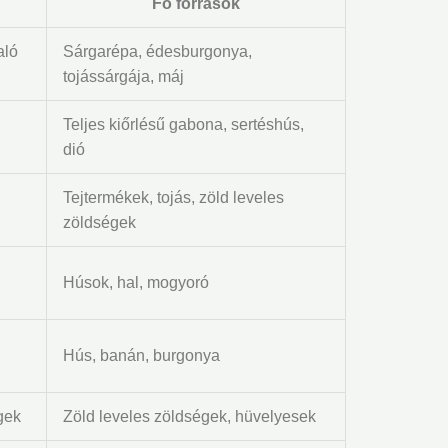
Fő források
aló
Sárgarépa, édesburgonya,
tojássárgája, máj
Teljes kiőrlésű gabona, sertéshús,
dió
Tejtermékek, tojás, zöld leveles
zöldségek
Húsok, hal, mogyoró
Hús, banán, burgonya
gek
Zöld leveles zöldségek, hüvelyesek