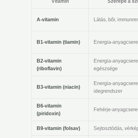
Vitamin
Szerepe a sz
A-vitamin
Látás, bőr, immunre
B1-vitamin (tiamin)
Energia-anyagcsere
B2-vitamin
Energia-anyagcsere
(riboflavin)
egészsége
Energia-anyagcsere,
B3-vitamin (niacin)
idegrendszer
B6-vitamin
Fehérje-anyagcsere
(piridoxin)
B9-vitamin (folsav)
Sejtosztódás, vérké