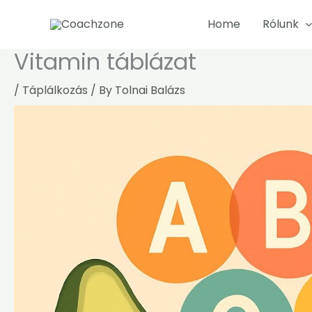
Skip
Home
Rólunk
to
content
Vitamin táblázat
/
Táplálkozás
/ By
Tolnai Balázs