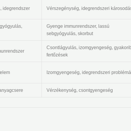
, idegrendszer
Vérszegénység, idegrendszeri károsodá
gyógyulás,
Gyenge immunrendszer, lassú
sebgyógyulás, skorbut
Csontlágyulás, izomgyengeség, gyakori
munrendszer
fertőzések
delem
Izomgyengeség, idegrendszeri problém
tanyagcsere
Vérzékenység, csontgyengeség