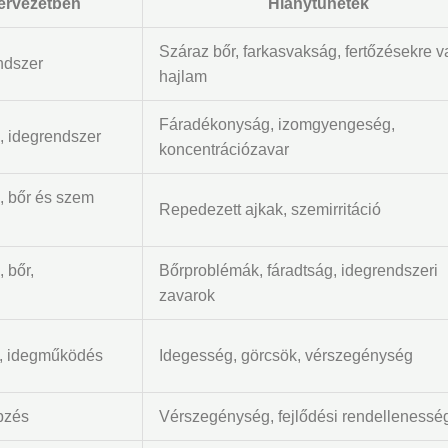
ervezetben
Hiánytünetek
Száraz bőr, farkasvakság, fertőzésekre v
ndszer
hajlam
Fáradékonyság, izomgyengeség,
, idegrendszer
koncentrációzavar
, bőr és szem
Repedezett ajkak, szemirritáció
 bőr,
Bőrproblémák, fáradtság, idegrendszeri
zavarok
, idegműködés
Idegesség, görcsök, vérszegénység
pzés
Vérszegénység, fejlődési rendellenessé