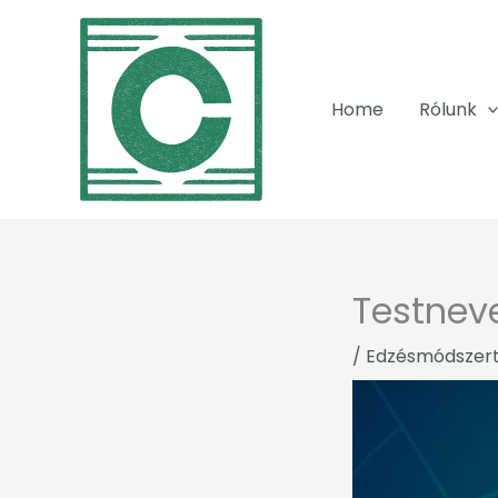
Skip
to
content
Home
Rólunk
Testneve
/
Edzésmódszer