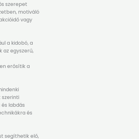
ős szerepet
zetben, motiváló
akcióidő vagy
ul a kidobó, a
k az egyszerű,
n erősítik a
mindenki
 szerinti
i és labdás
technikákra és
 segíthetik elő,