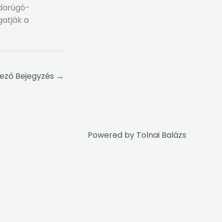
bdarúgó-
gatják a
ező Bejegyzés
→
Powered by
Tolnai Balázs