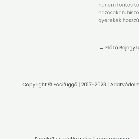
hanem fontos tan
edzéseken, hisze
gyerekek hosszú 
←
Előző Bejegyz
Copyright ©
Focifüggő
| 2017-2023 |
Adatvédelm
SimplePay adatkezelés és impresszum