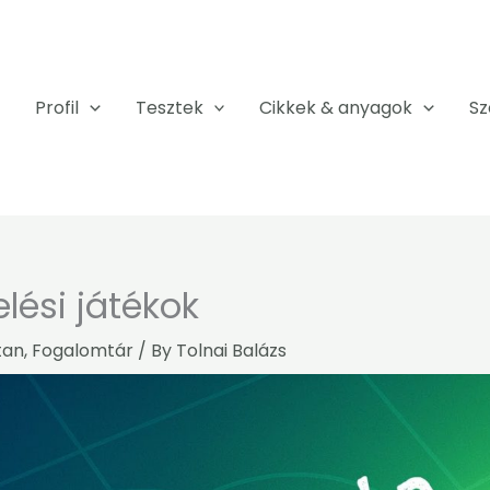
Profil
Tesztek
Cikkek & anyagok
Sz
lési játékok
tan
,
Fogalomtár
/ By
Tolnai Balázs