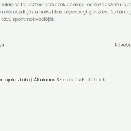
ulási és fejlesztési eszközök az alap- és középszintű la
n előmozdítják a holisztikus képességfejlesztést és támo
távú sportmotivációját.
és
Követk
i tájékoztató
|
Általános Szerződési Feltételek