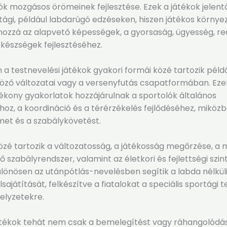
ók mozgásos örömeinek fejlesztése. Ezek a játékok jelent
tági, például labdarúgó edzéseken, hiszen játékos környe
hozzá az alapvető képességek, a gyorsaság, ügyesség, re
készségek fejlesztéséhez.
a testnevelési játékok gyakori formái közé tartozik példá
öző változatai vagy a versenyfutás csapatformában. Eze
ékony gyakorlatok hozzájárulnak a sportolók általános
z, a koordináció és a térérzékelés fejlődéséhez, miközbe
met és a szabálykövetést.
zé tartozik a változatosság, a játékosság megőrzése, a 
szabályrendszer, valamint az életkori és fejlettségi szint
Különösen az utánpótlás-nevelésben segítik a labda nélkül
ajátítását, felkészítve a fiatalokat a speciális sportági 
elyzetekre.
átékok tehát nem csak a bemelegítést vagy ráhangolódást