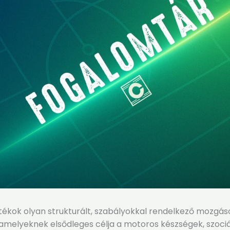
átékok olyan strukturált, szabályokkal rendelkező mozgás
amelyeknek elsődleges célja a motoros készségek, szociá