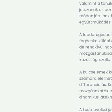
valamint a tanul
játszanak a spor
módon járulnak 
együttműködési 
A labdarúgásban 
fogócska különb
de rendkívül hat
mozgástanulásáho
közösségi szelle
A kulcselemek kö
számára elérhető 
differenciálás. 
mozgásminták els
dinamikus játékh
A testnevelési j