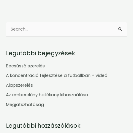
S
e
a
Legutóbbi bejegyzések
r
c
Becsúszó szerelés
h
A koncentráció fejlesztése a futballban + videó
f
Alapszerelés
o
Az emberelőny hatékony kihasználása
r
Megjátszhatóság
:
Legutóbbi hozzászólások