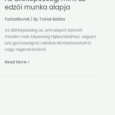
állóképesség,
edzői munka alapja
mint
az
Futballkondi
/ By
Tolnai Balázs
edzői
munka
Az állóképesség az, ami alapot biztosít
alapja
minden más képesség fejlesztéséhez. Legyen
szó gyorsaságról, taktikai döntéshozatalról
vagy regenerációról.
Read More »