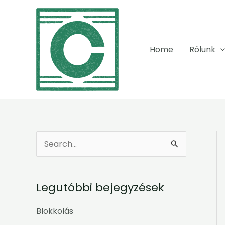
Skip
to
content
Home
Rólunk
S
e
a
Legutóbbi bejegyzések
r
c
Blokkolás