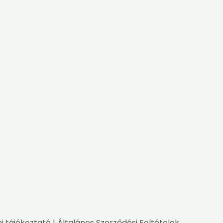
i tájékoztató
|
Általános Szerződési Feltételek