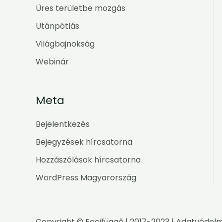
Üres területbe mozgás
Utánpótlás
Világbajnokság
Webinár
Meta
Bejelentkezés
Bejegyzések hírcsatorna
Hozzászólások hírcsatorna
WordPress Magyarország
Copyright ©
Focifüggő
| 2017-2023 |
Adatvédelm