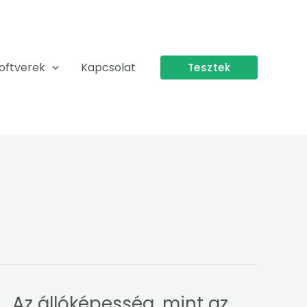
oftverek
Kapcsolat
Tesztek
Az állóképesség, mint az
Az