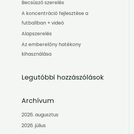
h
Becsúszó szerelés
f
A koncentráció fejlesztése a
o
futballban + videó
r
Alapszerelés
:
Az emberelőny hatékony
kihasználása
Legutóbbi hozzászólások
Archívum
2026. augusztus
2026. július