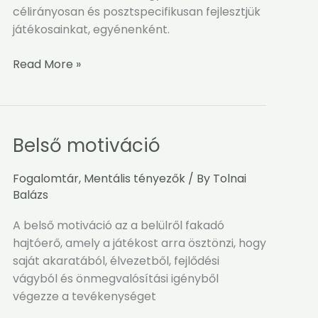
célirányosan és posztspecifikusan fejlesztjük
játékosainkat, egyénenként.
Read More »
Belső motiváció
Belső
motiváció
Fogalomtár
,
Mentális tényezők
/ By
Tolnai
Balázs
A belső motiváció az a belülről fakadó
hajtóerő, amely a játékost arra ösztönzi, hogy
saját akaratából, élvezetből, fejlődési
vágyból és önmegvalósítási igényből
végezze a tevékenységet