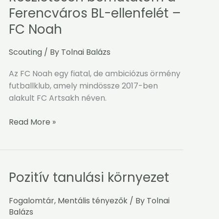
bemutatom
Ferencváros BL-ellenfelét –
a
FC Noah
Ferencváros
BL-
Scouting
/ By
Tolnai Balázs
ellenfelét
–
Az FC Noah egy fiatal, de ambiciózus örmény
FC
futballklub, amely mindössze 2017-ben
Noah
alakult FC Artsakh néven.
Read More »
Pozitív tanulási környezet
Pozitív
tanulási
környezet
Fogalomtár
,
Mentális tényezők
/ By
Tolnai
Balázs