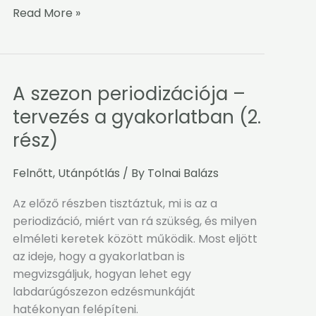
Read More »
A szezon periodizációja –
A
szezon
tervezés a gyakorlatban (2.
periodizációja
rész)
–
tervezés
Felnőtt
,
Utánpótlás
/ By
Tolnai Balázs
a
gyakorlatban
Az előző részben tisztáztuk, mi is az a
(2.
periodizáció, miért van rá szükség, és milyen
rész)
elméleti keretek között működik. Most eljött
az ideje, hogy a gyakorlatban is
megvizsgáljuk, hogyan lehet egy
labdarúgószezon edzésmunkáját
hatékonyan felépíteni.