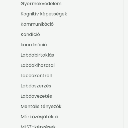
Gyermekvédelem
Kognitív képességek
Kommunikáció
Kondíció
koordináció
Labdabirtoklás
Labdakihozatal
Labdakontroll
Labdaszerzés
Labdavezetés
Mentális tényezők
Mérkőzésjátékok
MLSZ-képzések