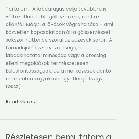
fejlesztése
Tartalom A labdarúgás célja továbbra is
változatlan: több gólt szerezni, mint az
ellenfél. Mégis, a lövések végrehajtása – ami
közvetlen kapcsolatban áll a gólszerzéssel –
sokszor háttérbe szorul az edzések során. A
támadójáték szervezettsége, a
labdakihozatal minősége vagy a pressing
elleni megoldások természetesen
kulcsfontosságúak, de a mérkőzések döntő
momentuma gyakran egyetlen jó (vagy
rossz)
Read More »
Részletesen bemutatom a
Részletesen