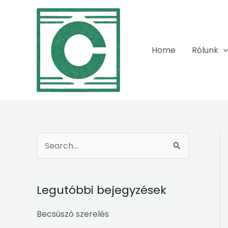
Skip
to
content
Home
Rólunk
S
e
a
Legutóbbi bejegyzések
r
c
Becsúszó szerelés