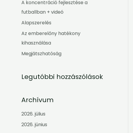
h
A koncentráció fejlesztése a
f
futballban + videó
o
Alapszerelés
r
Az emberelőny hatékony
:
kihasználása
Megjátszhatóság
Legutóbbi hozzászólások
Archívum
2026. július
2026. június