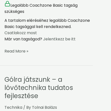
Legalább Coachzone Basic tagság
szükséges
A tartalom eléréséhez legalább Coachzone
Basic tagsággal kell rendelkezned.
Csatlakozz most
Már van tagságod?
Jelentkezz be itt
Read More »
Gólra játszunk – a
Gólra
játszunk
lövőtechnika tudatos
–
fejlesztése
a
lövőtechnika
Technika
/ By
Tolnai Balázs
tudatos