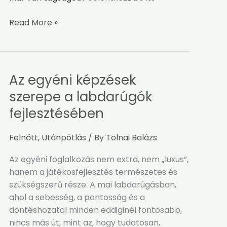
Read More »
Az egyéni képzések
Az
egyéni
szerepe a labdarúgók
képzések
fejlesztésében
szerepe
a
Felnőtt
,
Utánpótlás
/ By
Tolnai Balázs
labdarúgók
fejlesztésében
Az egyéni foglalkozás nem extra, nem „luxus”,
hanem a játékosfejlesztés természetes és
szükségszerű része. A mai labdarúgásban,
ahol a sebesség, a pontosság és a
döntéshozatal minden eddiginél fontosabb,
nincs más út, mint az, hogy tudatosan,