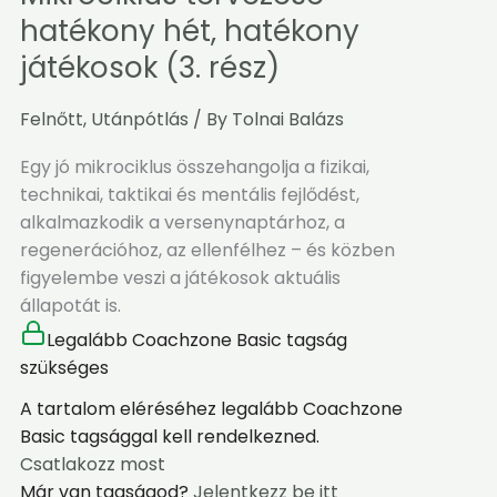
tervezése
hatékony hét, hatékony
–
játékosok (3. rész)
hatékony
hét,
Felnőtt
,
Utánpótlás
/ By
Tolnai Balázs
hatékony
játékosok
Egy jó mikrociklus összehangolja a fizikai,
(3.
technikai, taktikai és mentális fejlődést,
rész)
alkalmazkodik a versenynaptárhoz, a
regenerációhoz, az ellenfélhez – és közben
figyelembe veszi a játékosok aktuális
állapotát is.
Legalább Coachzone Basic tagság
szükséges
A tartalom eléréséhez legalább Coachzone
Basic tagsággal kell rendelkezned.
Csatlakozz most
Már van tagságod?
Jelentkezz be itt