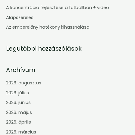
f
A koncentráció fejlesztése a futballban + videó
o
Alapszerelés
r
Az emberelőny hatékony kihasználása
:
Legutóbbi hozzászólások
Archívum
2026. augusztus
2026. július
2026. június
2026. május
2026. április
2026. március