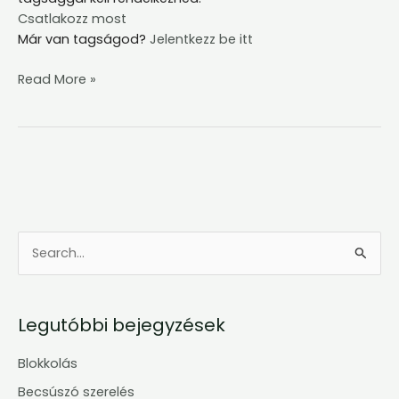
Csatlakozz most
Már van tagságod?
Jelentkezz be itt
Read More »
S
e
a
Legutóbbi bejegyzések
r
c
Blokkolás
h
Becsúszó szerelés