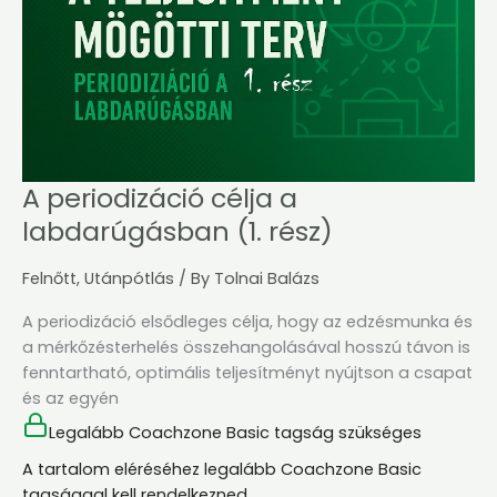
(1.
rész)
A periodizáció célja a
labdarúgásban (1. rész)
Felnőtt
,
Utánpótlás
/ By
Tolnai Balázs
A periodizáció elsődleges célja, hogy az edzésmunka és
a mérkőzésterhelés összehangolásával hosszú távon is
fenntartható, optimális teljesítményt nyújtson a csapat
és az egyén
Legalább Coachzone Basic tagság szükséges
A tartalom eléréséhez legalább Coachzone Basic
tagsággal kell rendelkezned.