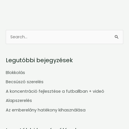
S
e
a
Legutóbbi bejegyzések
r
c
Blokkolás
h
Becsúszó szerelés
f
A koncentráció fejlesztése a futballban + videó
o
Alapszerelés
r
Az emberelőny hatékony kihasználása
: