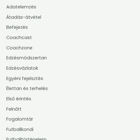
Adatelemzés
Átadás-átvétel
Befejezés
Coachcast
Coachzone
Edzésmódszertan
Edzésvázlatok
Egyéni fejelsztés
Élettan és terhelés
Első érintés
Felnőtt
Fogalomtár
Futballkondi
Futballtörténelem