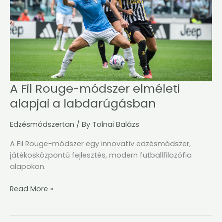
alapjai
a
labdarúgásban
A Fil Rouge-módszer elméleti
alapjai a labdarúgásban
Edzésmódszertan
/ By
Tolnai Balázs
A Fil Rouge-módszer egy innovatív edzésmódszer,
játékosközpontú fejlesztés, modern futballfilozófia
alapokon.
Read More »