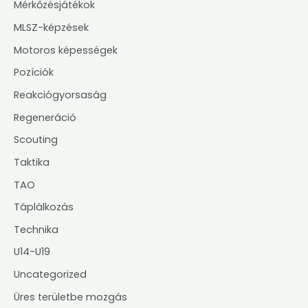
Mérkőzésjátékok
MLSZ-képzések
Motoros képességek
Pozíciók
Reakciógyorsaság
Regeneráció
Scouting
Taktika
TAO
Táplálkozás
Technika
U14-U19
Uncategorized
Üres területbe mozgás