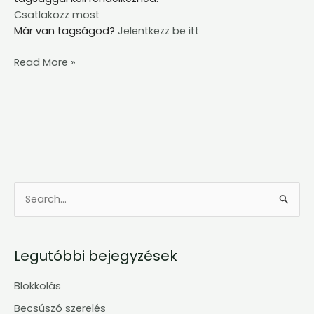
Csatlakozz most
Már van tagságod?
Jelentkezz be itt
Read More »
S
e
a
Legutóbbi bejegyzések
r
c
Blokkolás
h
Becsúszó szerelés