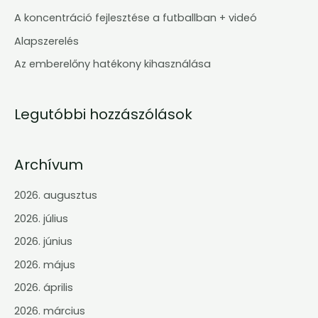
f
A koncentráció fejlesztése a futballban + videó
o
Alapszerelés
r
Az emberelőny hatékony kihasználása
:
Legutóbbi hozzászólások
Archívum
2026. augusztus
2026. július
2026. június
2026. május
2026. április
2026. március