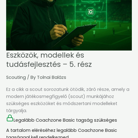
5.
rész
Eszközök, modellek és
tudásfejlesztés – 5. rész
Scouting
/ By
Tolnai Balázs
Ez a cikk a scout sorozatunk ötödik, záró része, amely a
modern játékosmegfigyelő (scout) munkájához
szükséges eszközöket és módszertani modelleket
tárgyalja.
Legalább Coachzone Basic tagság szükséges
A tartalom eléréséhez legalább Coachzone Basic
tagsággal kell rendelkezned.