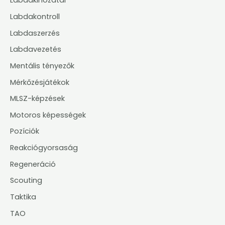
Labdakihozatal
Labdakontroll
Labdaszerzés
Labdavezetés
Mentális tényezők
Mérkőzésjátékok
MLSZ-képzések
Motoros képességek
Pozíciók
Reakciógyorsaság
Regeneráció
Scouting
Taktika
TAO