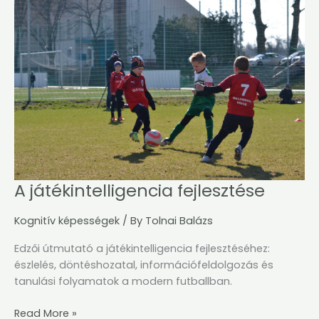
játékintelligencia
fejlesztése
A játékintelligencia fejlesztése
Kognitív képességek
/ By
Tolnai Balázs
Edzői útmutató a játékintelligencia fejlesztéséhez:
észlelés, döntéshozatal, információfeldolgozás és
tanulási folyamatok a modern futballban.
Read More »