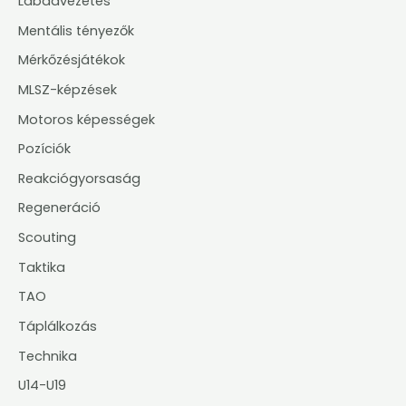
Labdavezetés
Mentális tényezők
Mérkőzésjátékok
MLSZ-képzések
Motoros képességek
Pozíciók
Reakciógyorsaság
Regeneráció
Scouting
Taktika
TAO
Táplálkozás
Technika
U14-U19