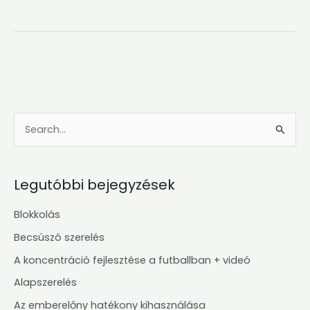
S
e
a
Legutóbbi bejegyzések
r
c
Blokkolás
h
Becsúszó szerelés
f
A koncentráció fejlesztése a futballban + videó
o
Alapszerelés
r
Az emberelőny hatékony kihasználása