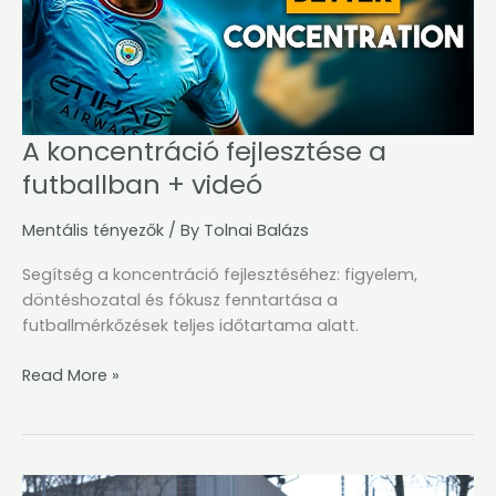
+
videó
A koncentráció fejlesztése a
futballban + videó
Mentális tényezők
/ By
Tolnai Balázs
Segítség a koncentráció fejlesztéséhez: figyelem,
döntéshozatal és fókusz fenntartása a
futballmérkőzések teljes időtartama alatt.
Read More »
A