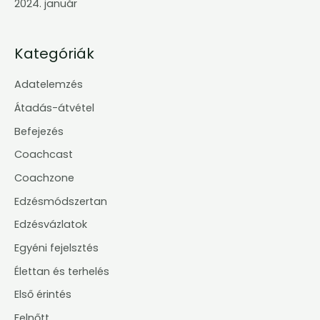
2024. január
Kategóriák
Adatelemzés
Átadás-átvétel
Befejezés
Coachcast
Coachzone
Edzésmódszertan
Edzésvázlatok
Egyéni fejelsztés
Élettan és terhelés
Első érintés
Felnőtt