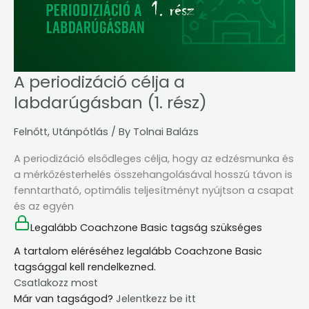
A periodizáció célja a
labdarúgásban (1. rész)
Felnőtt
,
Utánpótlás
/ By
Tolnai Balázs
A periodizáció elsődleges célja, hogy az edzésmunka és
a mérkőzésterhelés összehangolásával hosszú távon is
fenntartható, optimális teljesítményt nyújtson a csapat
és az egyén
Legalább Coachzone Basic tagság szükséges
A tartalom eléréséhez legalább Coachzone Basic
tagsággal kell rendelkezned.
Csatlakozz most
Már van tagságod?
Jelentkezz be itt