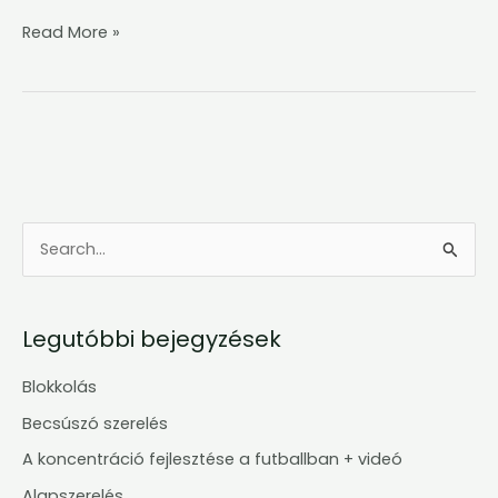
Read More »
S
e
a
Legutóbbi bejegyzések
r
c
Blokkolás
h
Becsúszó szerelés
f
A koncentráció fejlesztése a futballban + videó
o
Alapszerelés