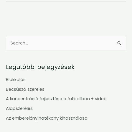
S
e
a
Legutóbbi bejegyzések
r
c
Blokkolás
h
Becsúszó szerelés
f
A koncentráció fejlesztése a futballban + videó
o
Alapszerelés
r
Az emberelőny hatékony kihasználása
: