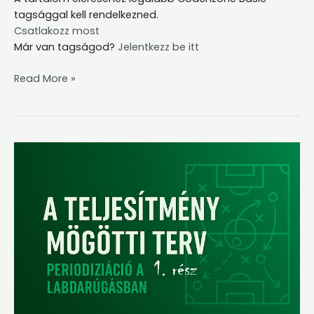
tagsággal kell rendelkezned.
Csatlakozz most
Már van tagságod?
Jelentkezz be itt
Read More »
A
periodizáció
célja
a
labdarúgásban
(1.
rész)