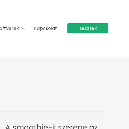
oftverek
Kapcsolat
Tesztek
A smoothie-k szerepe az
A