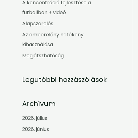
h
A koncentráció fejlesztése a
f
futballban + videó
o
Alapszerelés
r
Az emberelőny hatékony
:
kihasználása
Megjátszhatóság
Legutóbbi hozzászólások
Archívum
2026. július
2026. június