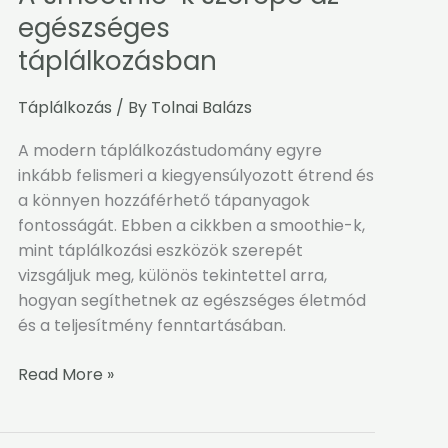
smoothie-
egészséges
k
táplálkozásban
szerepe
az
Táplálkozás
/ By
Tolnai Balázs
egészséges
táplálkozásban
A modern táplálkozástudomány egyre
inkább felismeri a kiegyensúlyozott étrend és
a könnyen hozzáférhető tápanyagok
fontosságát. Ebben a cikkben a smoothie-k,
mint táplálkozási eszközök szerepét
vizsgáljuk meg, különös tekintettel arra,
hogyan segíthetnek az egészséges életmód
és a teljesítmény fenntartásában.
Read More »