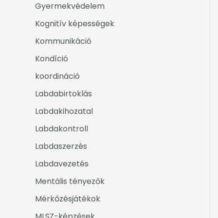
Gyermekvédelem
Kognitív képességek
Kommunikáció
Kondíció
koordináció
Labdabirtoklás
Labdakihozatal
Labdakontroll
Labdaszerzés
Labdavezetés
Mentális tényezők
Mérkőzésjátékok
MLSZ-képzések