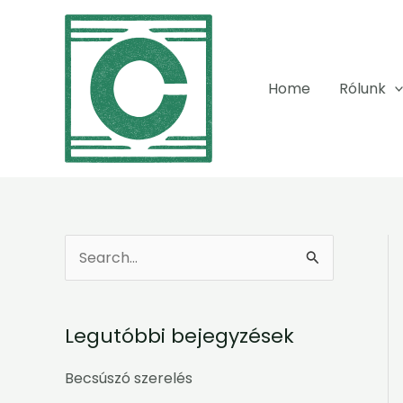
Skip
to
content
Home
Rólunk
S
e
a
Legutóbbi bejegyzések
r
c
Becsúszó szerelés