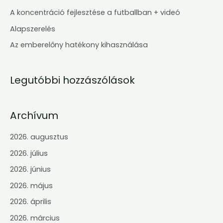
f
A koncentráció fejlesztése a futballban + videó
o
Alapszerelés
r
Az emberelőny hatékony kihasználása
:
Legutóbbi hozzászólások
Archívum
2026. augusztus
2026. július
2026. június
2026. május
2026. április
2026. március