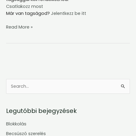
Csatlakozz most
Már van tagságod?
Jelentkezz be itt
Read More »
S
e
a
Legutóbbi bejegyzések
r
c
Blokkolás
h
Becsúszó szerelés