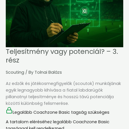
rész
Teljesítmény vagy potenciál? – 3.
rész
Scouting
/ By
Tolnai Balázs
Az edzők és játékosmegfigyelők (scoutok) munkájának
egyik legnagyobb kihívása a fiatal labdarúgók
pillanatnyi teljesítménye és hosszú távú potenciálja
közötti különbség felismerése.
Legalább Coachzone Basic tagság szükséges
A tartalom eléréséhez legalább Coachzone Basic
tagsággal kell rendelkezned.