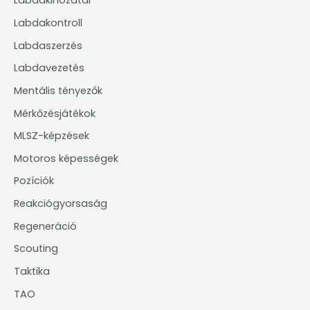
Labdakihozatal
Labdakontroll
Labdaszerzés
Labdavezetés
Mentális tényezők
Mérkőzésjátékok
MLSZ-képzések
Motoros képességek
Pozíciók
Reakciógyorsaság
Regeneráció
Scouting
Taktika
TAO