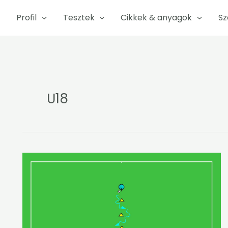
Profil
Tesztek
Cikkek & anyagok
Sz
U18