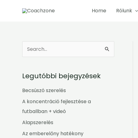
Skip
Home
Rólunk
to
content
S
e
a
Legutóbbi bejegyzések
r
c
Becsúszó szerelés
h
A koncentráció fejlesztése a
f
futballban + videó
o
Alapszerelés
r
Az emberelőny hatékony