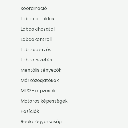
koordináció
Labdabirtoklás
Labdakihozatal
Labdakontroll
Labdaszerzés
Labdavezetés
Mentális tényezők
Mérkőzésjátékok
MLSZ-képzések
Motoros képességek
Pozíciók
Reakciógyorsaság