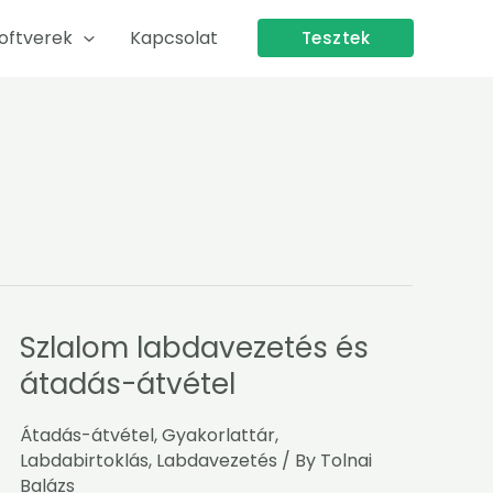
oftverek
Kapcsolat
Tesztek
Szlalom labdavezetés és
Szlalom
labdavezetés
átadás-átvétel
és
átadás-
Átadás-átvétel
,
Gyakorlattár
,
átvétel
Labdabirtoklás
,
Labdavezetés
/ By
Tolnai
Balázs