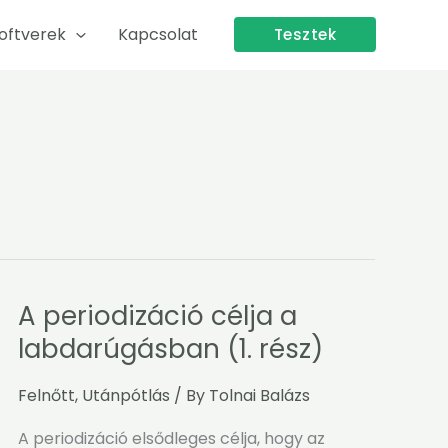
oftverek
Kapcsolat
Tesztek
A periodizáció célja a
A
periodizáció
labdarúgásban (1. rész)
célja
a
Felnőtt
,
Utánpótlás
/ By
Tolnai Balázs
labdarúgásban
(1.
A periodizáció elsődleges célja, hogy az