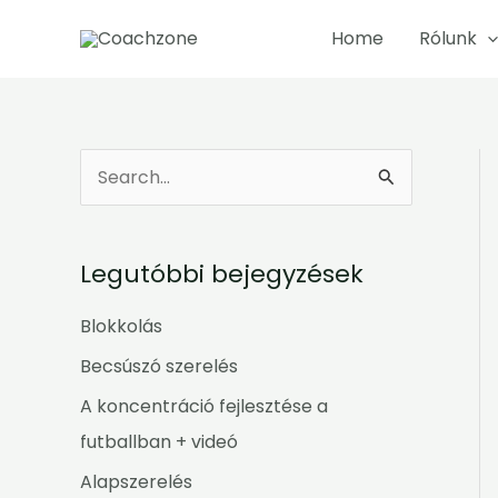
Skip
Home
Rólunk
to
content
S
e
a
Legutóbbi bejegyzések
r
c
Blokkolás
h
Becsúszó szerelés
f
A koncentráció fejlesztése a
o
futballban + videó
r
Alapszerelés