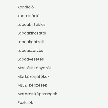
Kondíció
koordináció
Labdabirtoklás
Labdakihozatal
Labdakontroll
Labdaszerzés
Labdavezetés
Mentális tényezők
Mérkőzésjátékok
MLSZ-képzések
Motoros képességek
Pozíciók