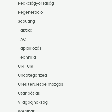
Reakciógyorsaság
Regeneráció
Scouting
Taktika
TAO
Táplálkozás
Technika
U14-U19
Uncategorized
Üres területbe mozgás
Utánpótlás
Világbajnokság
Webinár